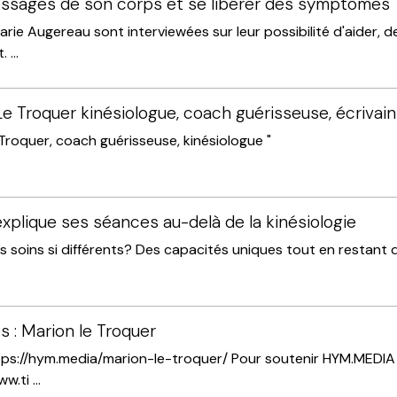
ssages de son corps et se libérer des symptômes
rie Augereau sont interviewées sur leur possibilité d'aider, 
 ...
e Troquer kinésiologue, coach guérisseuse, écrivain
Troquer, coach guérisseuse, kinésiologue "
xplique ses séances au-delà de la kinésiologie
s soins si différents? Des capacités uniques tout en restant d
 : Marion le Troquer
https://hym.media/marion-le-troquer/ Pour soutenir HYM.MEDIA
.ti ...