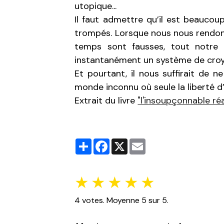
utopique...
Il faut admettre qu’il est beauco
trompés. Lorsque nous nous rendon
temps sont fausses, tout notre 
instantanément un système de croyan
Et pourtant, il nous suffirait de n
monde inconnu où seule la liberté d
Extrait du livre
"l'insoupçonnable réa
Partager
Facebook
X
Email
★
★
★
★
★
4
votes. Moyenne
5
sur 5.