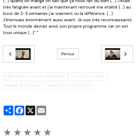
(...) quand on mange on sait que ça nous fait du bien (...) J'étais
très fatiguée avant et j'ai maintenant retrouvé ma vitalité (...) au
bout de 2-3 semaines j'ai vraiment vu la différence. (...)
J'éternuais énormément aussi avant. Je suis très reconnaissante.
Tout le monde devrait avoir son propre programme car on est
tous unique (...)" "
Retour
MÉTHODE D'AUTO-GUÉRISON
LA CLÉ DE L'ÊTRE
MARIE AUGEREAU
MARION LE TROQUER
Partager
Facebook
X
Email
★
★
★
★
★